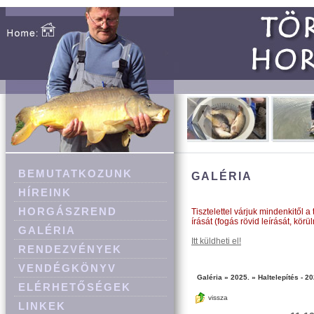
BEMUTATKOZUNK
GALÉRIA
HÍREINK
HORGÁSZREND
Tisztelettel várjuk mindenkitől a
írását (fogás rövid leírását, körü
GALÉRIA
Itt küldheti el!
RENDEZVÉNYEK
VENDÉGKÖNYV
Galéria
»
2025.
»
Haltelepítés - 20
ELÉRHETŐSÉGEK
vissza
LINKEK