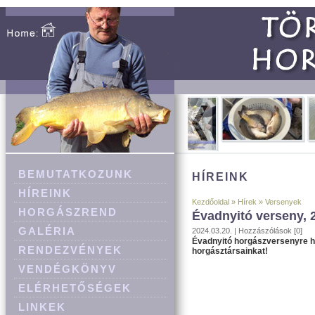
BEMUTATKOZUNK
HÍREINK
HÍREINK
Kezdőoldal
»
Hírek
»
Versenyek
HORGÁSZREND
Évadnyitó verseny, 2
GALÉRIA
2024.03.20. |
Hozzászólások [0]
Évadnyitó horgászversenyre h
RENDEZVÉNYEK
horgásztársainkat!
VENDÉGKÖNYV
ELÉRHETŐSÉGEK
LINKEK