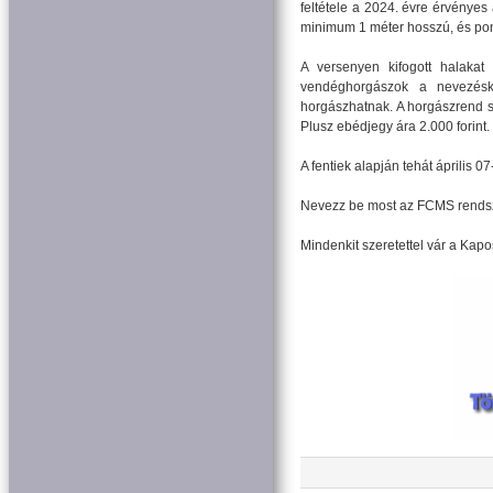
feltétele a 2024. évre érvényes
minimum 1 méter hosszú, és po
A versenyen kifogott halakat
vendéghorgászok a nevezésko
horgászhatnak. A horgászrend s
Plusz ebédjegy ára 2.000 forint.
A fentiek alapján tehát április 
Nevezz be most az FCMS rendsze
Mindenkit szeretettel vár a Kap