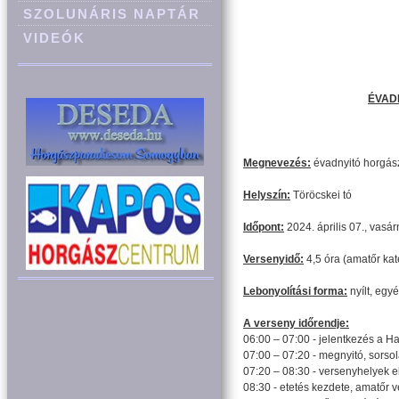
SZOLUNÁRIS NAPTÁR
VIDEÓK
ÉVAD
Megnevezés:
évadnyitó horgás
Helyszín:
Töröcskei tó
Időpont:
2024. április 07., vasá
Versenyidő:
4,5 óra (amatőr kat
Lebonyolítási forma:
nyílt, egy
A verseny időrendje:
06:00 – 07:00 - jelentkezés a Ha
07:00 – 07:20 - megnyitó, sorso
07:20 – 08:30 - versenyhelyek e
08:30 - etetés kezdete, amatőr 