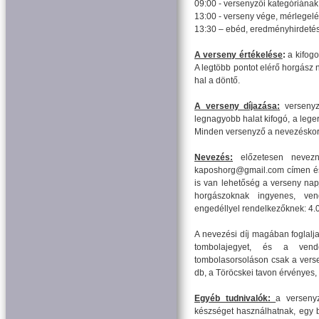
09:00 - versenyzői kategóriának
13:00 - verseny vége, mérlegel
13:30 – ebéd, eredményhirdetés
A verseny értékelése
:
a kifogo
A legtöbb pontot elérő horgász 
hal a döntő.
A verseny díjazása
:
versenyző
legnagyobb halat kifogó, a leg
Minden versenyző a nevezéskor t
Nevezés
:
előzetesen nevezn
kaposhorg@gmail.com címen és 
is van lehetőség a verseny nap
horgászoknak ingyenes, vend
engedéllyel rendelkezőknek: 4.00
A nevezési díj magában foglalja
tombolajegyet, és a vend
tombolasorsoláson csak a verse
db, a Töröcskei tavon érvényes, 
Egyéb tudnivalók:
a verseny
készséget használhatnak, egy b