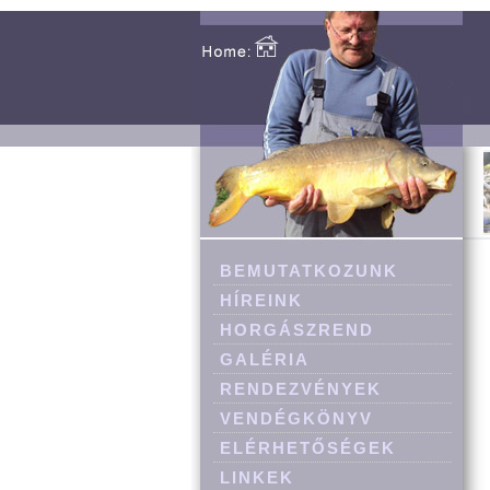
BEMUTATKOZUNK
HÍREINK
HORGÁSZREND
GALÉRIA
RENDEZVÉNYEK
VENDÉGKÖNYV
ELÉRHETŐSÉGEK
LINKEK