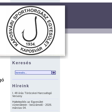
Keresés
gó
Híreink
I. 48 órás Töröcskei Harcsafogó
Verseny
Haltelepítés az Egyesület
vízterületein - beszámoló - 2026.
március 04.