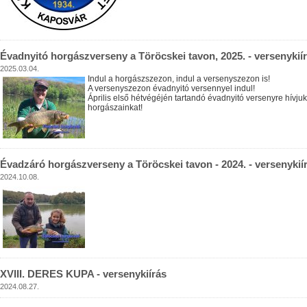
Évadnyitó horgászverseny a Töröcskei tavon, 2025. - versenykií
2025.03.04.
Indul a horgászszezon, indul a versenyszezon is!
A versenyszezon évadnyitó versennyel indul!
Április első hétvégéjén tartandó évadnyitó versenyre hívjuk
horgászainkat!
Évadzáró horgászverseny a Töröcskei tavon - 2024. - versenykií
2024.10.08.
XVIII. DERES KUPA - versenykiírás
2024.08.27.