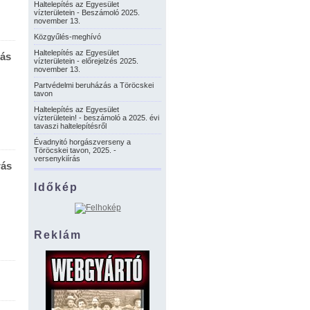
Haltelepítés az Egyesület
vízterületein - Beszámoló 2025.
november 13.
Közgyűlés-meghívó
Haltelepítés az Egyesület
rás
vízterületein - előrejelzés 2025.
november 13.
Partvédelmi beruházás a Töröcskei
tavon
Haltelepítés az Egyesület
vízterületein! - beszámoló a 2025. évi
tavaszi haltelepítésről
Évadnyitó horgászverseny a
Töröcskei tavon, 2025. -
versenykiírás
rás
Időkép
Reklám