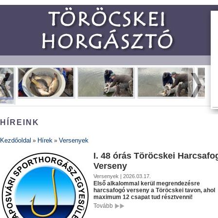
HÍREINK
Kezdőoldal
Hírek
Versenyek
»
»
I. 48 órás Töröcskei Harcsafo
Verseny
Versenyek | 2026.03.17.
Első alkalommal kerül megrendezésre
harcsafogó verseny a Töröcskei tavon, ahol
maximum 12 csapat tud résztvenni!
Tovább