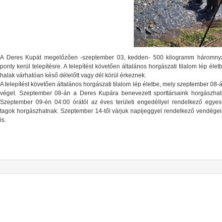
A Deres Kupát megelőzően -szeptember 03, kedden- 500 kilogramm háromny
ponty kerül telepítésre. A telepítést követően általános horgászati tilalom lép élet
halak várhatóan késő délelőtt vagy dél körül érkeznek.
A telepítést követően általános horgászati tilalom lép életbe, mely szeptember 08-
véget. Szeptember 08-án a Deres Kupára benevezett sporttársaink horgászhat
Szeptember 09-én 04:00 órától az éves területi engedéllyel rendelkező egyesü
tagok horgászhatnak. Szeptember 14-től várjuk napijeggyel rendelkező vendégei
is.