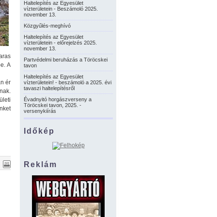
Haltelepítés az Egyesület
vízterületein - Beszámoló 2025.
november 13.
Közgyűlés-meghívó
Haltelepítés az Egyesület
vízterületein - előrejelzés 2025.
november 13.
aras
Partvédelmi beruházás a Töröcskei
be. A
tavon
Haltelepítés az Egyesület
án ér
vízterületein! - beszámoló a 2025. évi
tavaszi haltelepítésről
nak.
leti
Évadnyitó horgászverseny a
Töröcskei tavon, 2025. -
nket
versenykiírás
Időkép
Reklám