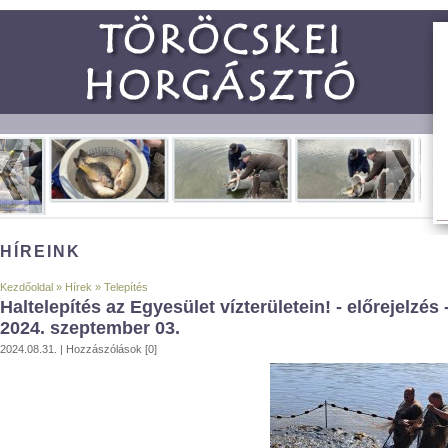
HÍREINK
Kezdőoldal
»
Hírek
»
Telepítés
Haltelepítés az Egyesület vízterületein! - előrejelzés 
2024. szeptember 03.
2024.08.31. |
Hozzászólások [0]