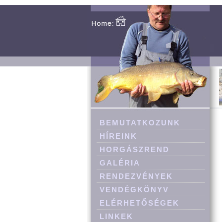
BEMUTATKOZUNK
HÍREINK
HORGÁSZREND
GALÉRIA
RENDEZVÉNYEK
VENDÉGKÖNYV
ELÉRHETŐSÉGEK
LINKEK