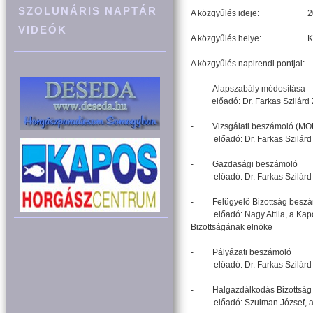
SZOLUNÁRIS NAPTÁR
A közgyűlés ideje: 2025. 
VIDEÓK
A közgyűlés helye: Kaposvá
A közgyűlés napirendi pontjai:
- Alapszabály módosítása
előadó: Dr. Farkas Szilárd Zo
- Vizsgálati beszámoló (MO
előadó: Dr. Farkas Szilárd Zo
- Gazdasági beszámoló
előadó: Dr. Farkas Szilárd Zo
- Felügyelő Bizottság beszá
előadó: Nagy Attila, a Kapos
Bizottságának elnöke
- Pályázati beszámoló
előadó: Dr. Farkas Szilárd Zo
- Halgazdálkodás Bizottság 
előadó: Szulman József, a K