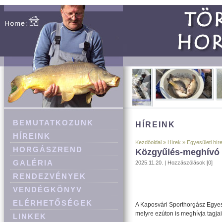
BEMUTATKOZUNK
HÍREINK
HÍREINK
Kezdőoldal
»
Hírek
»
Egyesületi hír
HORGÁSZREND
Közgyűlés-meghívó
GALÉRIA
2025.11.20. |
Hozzászólások [0]
RENDEZVÉNYEK
VENDÉGKÖNYV
ELÉRHETŐSÉGEK
A Kaposvári Sporthorgász Egyesü
melyre ezúton is meghívja tagjai
LINKEK