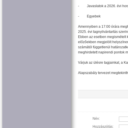
- Javaslatok a 2026. évi ho
- Egyebek
Amennyiben a 17:00 órára meghi
2025. évi tagnyilvántartás szeri
Ebben az esetben megismételt kö
előzőekben megjelölt helyszínen
számától függetlenül határozatk
meghirdetett napirendi pontok m
Várjuk az ülésre tagjainkat, a 
Alapszabály tervezet megtekint
Név:
Hozzászólás: