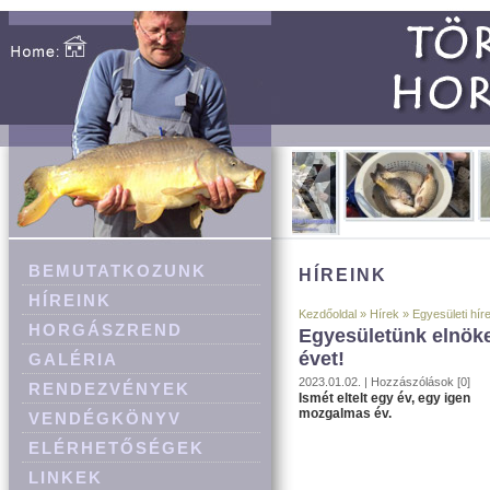
BEMUTATKOZUNK
HÍREINK
HÍREINK
Kezdőoldal
»
Hírek
»
Egyesületi hír
HORGÁSZREND
Egyesületünk elnöke,
évet!
GALÉRIA
2023.01.02. |
Hozzászólások [0]
RENDEZVÉNYEK
Ismét eltelt egy év, egy igen
mozgalmas év.
VENDÉGKÖNYV
ELÉRHETŐSÉGEK
LINKEK