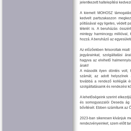
jelentkezett haltelepítési kedve
A kiemelt MOHOSZ támogatásn
kedvelt partszakaszon megkezdh
pótlásával egy ligetes, védett p
tételét is. A beruházás összé
mintegy harmincegy millióval, 
hozzá. A beruházó az egyesület
Az előzőekben felsoroltak miatt
jegyárainkat, szolgáltatási ár
hagyva az elvihető halmennyis
árak!/
A második ilyen döntés volt, 
számát, az adott helyszínek á
továbbá a rendező kollégák é
szolgáltatásaink és rendezési kö
A lehetőségeink szerint elkezd
és somogyaszalói Deseda ág te
bővítését. Ebben számítunk az 
2023-ban sikeresen kívánjuk m
rendezvényeinket, szem előtt ta