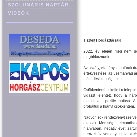
SZOLUNÁRIS NAPTÁR
VIDEÓK
Tisztelt Horgásztársak!
2022. év elején még nem gond
megbirkóznunk.
Az aszály, vízhiány, a halárak 
értékvesztése, az üzemanyag ár
működési költségeinket.
Csökkentenünk kellett a telepít
vigaszt jelentett, hogy a há
mutatkozott pozitív hatása. A
próbáltuk a hiányt csökkenteni.
Nagyon sok rendezvényt szervez
okoztak. Mentségül elmondhatom
hiányában, negatív évet zártu
nemzetközi versenyek miatt a M