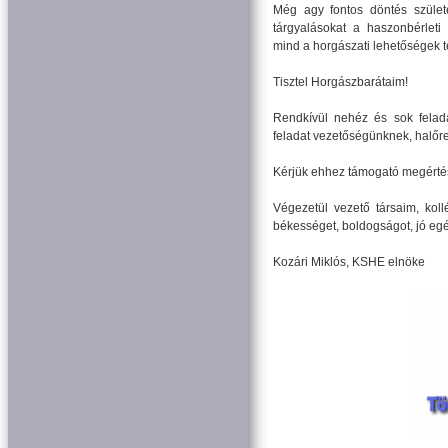
Még agy fontos döntés szület
tárgyalásokat a haszonbérleti
mind a horgászati lehetőségek t
Tisztel Horgászbarátaim!
Rendkívül nehéz és sok felada
feladat vezetőségünknek, halőre
Kérjük ehhez támogató megértés
Végezetül vezető társaim, ko
békességet, boldogságot, jó eg
Kozári Miklós, KSHE elnöke